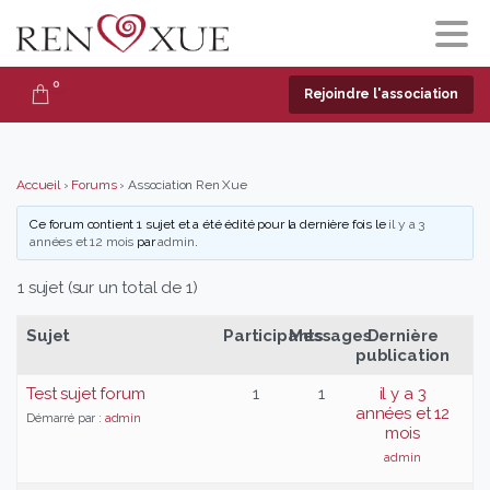
0
Rejoindre l'association
Accueil
›
Forums
›
Association Ren Xue
Ce forum contient 1 sujet et a été édité pour la dernière fois le
il y a 3
années et 12 mois
par
admin
.
1 sujet (sur un total de 1)
Sujet
Participants
Messages
Dernière
publication
Test sujet forum
1
1
il y a 3
années et 12
Démarré par :
admin
mois
admin