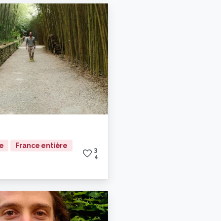
ne
France entière
3
4