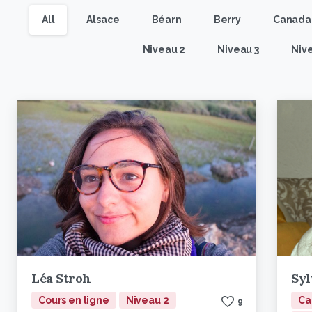
All
Alsace
Béarn
Berry
Canada
Niveau 2
Niveau 3
Niv
Léa Stroh
Syl
Cours en ligne
Niveau 2
Ca
9