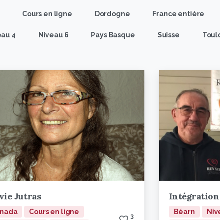
Cours en ligne
Dordogne
France entière
eau 4
Niveau 6
Pays Basque
Suisse
Toul
vie Jutras
Intégration 
nada
Cours en ligne
Béarn
Niv
3