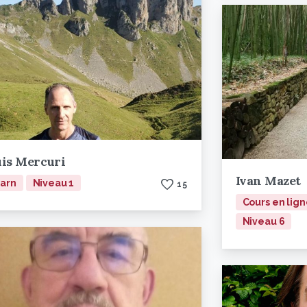
is Mercuri
Ivan Mazet
arn
Niveau 1
1
5
Cours en lig
Niveau 6