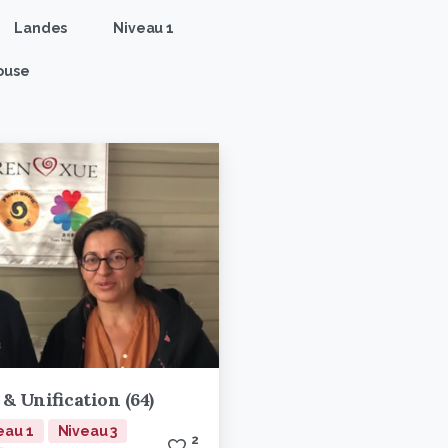
Landes
Niveau 1
ouse
& Unification (64)
eau 1
Niveau 3
2