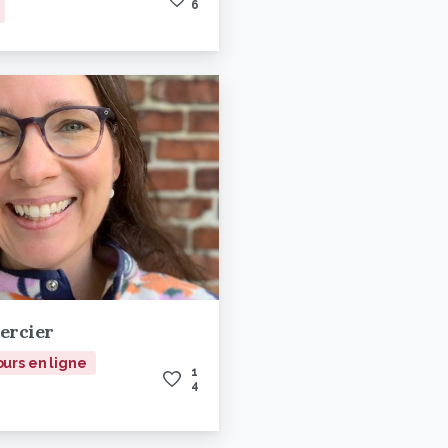
6
ercier
urs en ligne
1
4