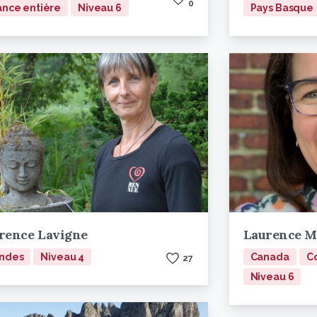
0
ance entière
Niveau 6
Pays Basque
rence Lavigne
Laurence M
ndes
Niveau 4
Canada
Co
2
7
Niveau 6