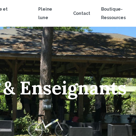
e et
Pleine
Boutique-
Contact
lune
Ressources
&
Enseignants