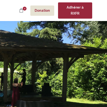
Adhérer à
0
Donation
RXFR