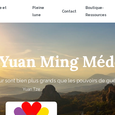
e et
Pleine
Boutique-
Contact
lune
Ressources
Yuan
Ming
Méd
 sont bien plus grands que les pouvoirs de guér
Yuan Tze