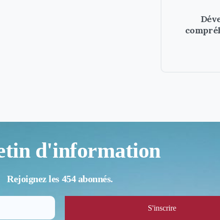
Déve
compréh
etin d'information
Rejoignez les 454 abonnés.