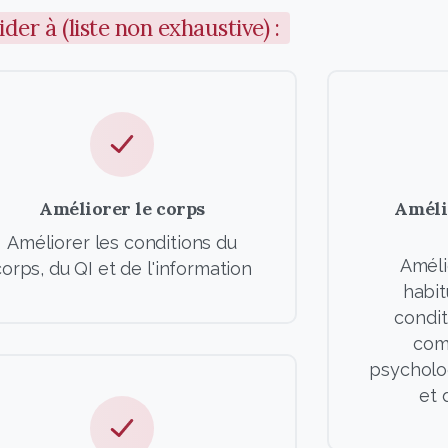
r à (liste non exhaustive) :
Améliorer le corps
Améli
Améliorer les conditions du
Améli
corps, du QI et de l'information
habit
condit
com
psycholog
et 