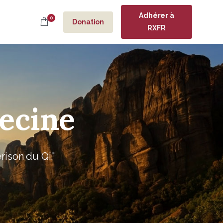
Adhérer à
0
Donation
RXFR
ecine
ison du Qi."