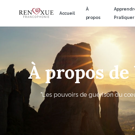
À
Apprendr
Accueil
propos
Pratiquer
À
propos
de
"Les pouvoirs de guérison du cœur