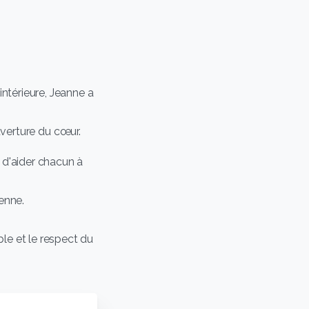
ntérieure, Jeanne a
uverture du cœur.
 d'aider chacun à
ienne.
le et le respect du