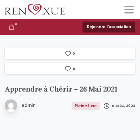
0
Rejoindre l'association
0
0
Apprendre
à
Chérir
–
26
Mai
2021
admin
mai 21, 2021
Pleine lune