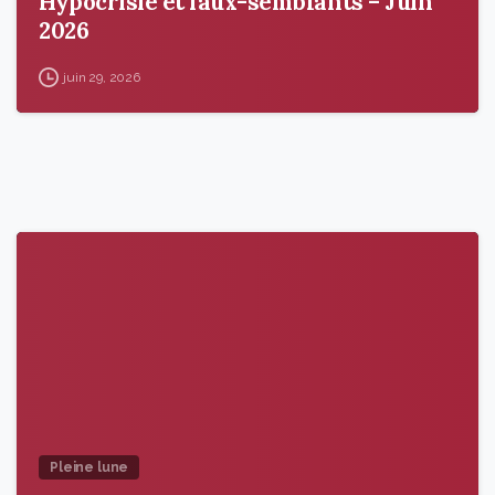
Hypocrisie et faux-semblants – Juin
2026
juin 29, 2026
9
6
Pleine lune