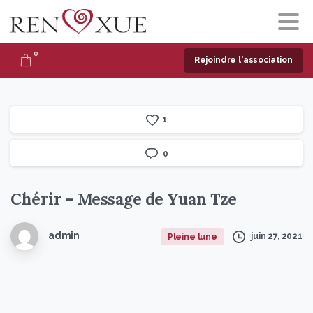
0
Rejoindre l'association
1
0
Chérir
–
Message
de
Yuan
Tze
admin
juin 27, 2021
Pleine lune