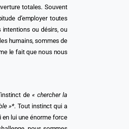
verture totales. Souvent
itude d’employer toutes
 intentions ou désirs, ou
 les humains, sommes de
 le fait que nous nous
l’instinct de
« chercher la
ble »*
. T
out
instinct qui a
si en lui une énorme force
 challenge, nous sommes