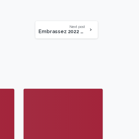
Next post
Embrassez 2022 – Yuan Tze
9
6
9
5