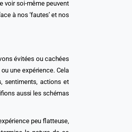
 se voir soi-même peu
ven
t
face à nos ‘fautes’ et nos
avons évitées ou cachées
 ou une expérience. Cela
 sentiments, actions
et
tifions aussi les schémas
expérience peu flatteuse,