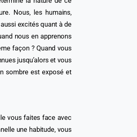
termine la nature de ce
ure. Nous,
les
humains,
aussi excités quant à de
quand nous en apprenons
 même façon ? Quand vous
nues jusqu’alors et vous
in sombre est exposé et
lle
vous faites face
avec
nnelle une habitude, vous