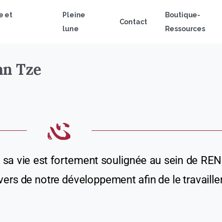
e et
Pleine
Boutique-
Contact
lune
Ressources
an
Tze
 sa vie est fortement souligné
e
au sein de REN
travers de notre développement afin de
le
travailler