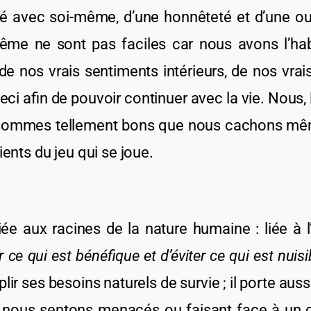
té avec soi-même, d’une honnêteté et d’une ou
me ne sont pas faciles car nous avons l’hab
de nos vrais sentiments intérieurs, de nos vrais
 ceci afin de pouvoir continuer
avec
la vie.
Nous,
s sommes tellement bon
s
que nous cachons même
ient
s
d
u
jeu qui se joue.
liée
aux
racines de la nature humaine :
liée à
r ce qui est bénéfique et d’éviter ce qui est nuisi
lir ses besoins naturels de survie ;
i
l porte aus
us nous sentons menacé
s
ou faisant face à un