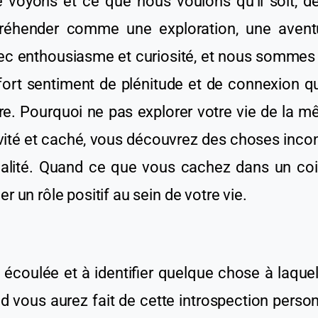
e
voyons et ce que nous voulons qu’
il
soit,
dé
préhende
r
comme une exploration, une avent
vec enthousiasme et curiosité, et nous sommes 
fort sentiment de plénitude et de connexion 
ture. Pourquoi ne pas explorer votre vie de la
ité et caché, vous découvrez des choses incon
réalité. Quand ce que vous cachez dans un co
er un rôle positif au sein de votre vie.
e écoulée et
à
identifier quelque chose
à laque
and vous
aurez
fait de cette introspection perso