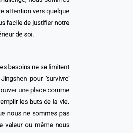
tre attention vers quelque
s facile de justifier notre
érieur de soi.
es besoins ne
se
limit
ent
Jingshen pour ‘survivre’
e trouver une place comme
emplir le
s
but
s
de la vie.
 que nous ne sommes pas
e valeur ou même nous