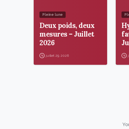
Pleine lune
Pl
Deux poids, deux
Hy
mesures – Juillet
fa
2026
Ju
juillet 29, 2026
You