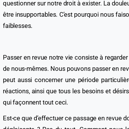
questionne
r
sur notre droit à exister. La doul
être insupportable
s
. C’est pourquoi nous faiso
faiblesses.
P
asser en revue notre v
i
e consiste à regarder
de nous-mêmes. Nous pouvons passer en revue
peut aussi concerner une période particuli
r
éactions, ainsi que tous les besoins et désir
qu
i façonnent tout ceci.
Est-ce que
d’effectuer
c
e passage en revue
do