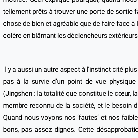
tellement
prêts
à trouver une porte de sortie fa
chose de bien et
agréable
que de faire face à 
colère en blâmant les déclencheurs
extérieur
Il y a aussi un autre aspect
à l’instinct cité plu
pas
à la survie d’un point de vue physique (
(Jingshen : la totalité que constitue le cœur,
membre reconnu de la société, et le besoin d
Quand nous voyons nos ‘fautes’ et nos faib
bons, pas assez
digne
s
. Cet
te
désapprobatio