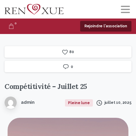
0
Rejoindre l'association
8
0
0
Compétitivité
–
Juillet
25
admin
juillet 10, 2025
Pleine lune