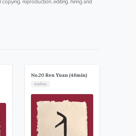
d copying, reproduction, editing, hiring and
No.20 Ren Yuan (46min)
Audios