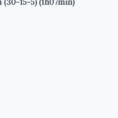
n (30-15-5) (1h07min)