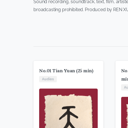
Sound recording, soundtrack, text, film, artist
broadcasting prohibited. Produced by REN XU
No.01 Tian Yuan (25 min)
No.
mi
Audios
Au