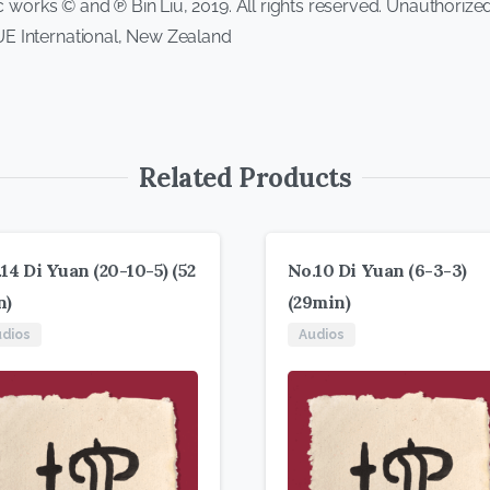
ic works © and ℗ Bin Liu, 2019. All rights reserved. Unauthorize
E International, New Zealand
Related Products
14 Di Yuan (20-10-5) (52
No.10 Di Yuan (6-3-3)
n)
(29min)
dios
Audios