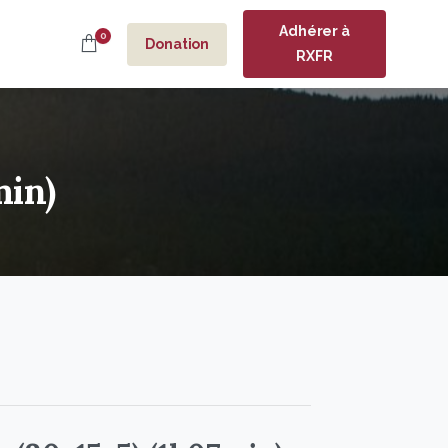
Adhérer à
0
Donation
RXFR
min)