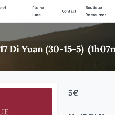
e et
Pleine
Boutique-
Contact
lune
Ressources
17
Di
Yuan
(30-15-5)
(1h07
5
€