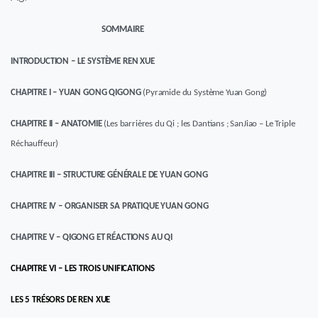
SOMMAIRE
INTRODUCTION
–
LE SYSTÈME REN XUE
CHAPITRE I – YUAN GONG QIGONG
(
Pyramide du Système Yuan Gong
)
CHAPITRE II – ANATOMIE
(
Les
b
arrières du Qi ;
les
Dantians ; San
J
iao – Le
T
riple
R
échauffeur)
CHAPITRE
III
–
STRUCTURE GÉNÉRALE DE YUAN GONG
CHAPITRE
IV
– ORGANISER SA PRATIQUE YUAN GONG
CHAPITRE
V – QIGONG
ET
RÉACTIONS
AU
QI
CHAPITRE
V
I
–
LES TROIS UNIFICATIONS
LES
5 TRÉSORS DE REN
XUE