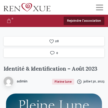
0
Rejoindre l'association
2
8
0
Identité
&
Identification
–
Août
2023
admin
juillet 30, 2023
Pleine lune