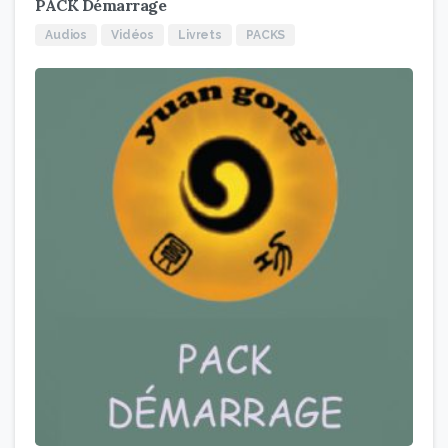
PACK Démarrage
Audios
Vidéos
Livrets
PACKS